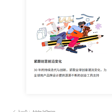
上一个：
Adobe InDesign
ꄴ